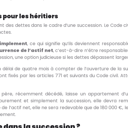
 pour les héritiers
 des dettes dans le cadre d’une succession. Le Code civi
nctes.
simplement
, ce qui signifie qu’ils deviennent responsab
urrence de l’actif net
, c’est-à-dire n’être responsable
ccession, une option judicieuse si les dettes dépassent larg
 délai de quatre mois à compter de l’ouverture de la su
t fixés par les articles 771 et suivants du Code civil. At
ère, récemment décédé, laisse un appartement d’u
e purement et simplement la succession, elle devra r
e l’actif net, elle ne sera redevable que de 180 000 €, l
rtement.
e dans la succession ?