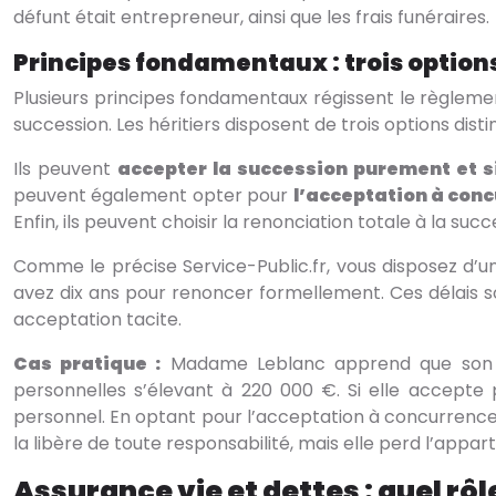
défunt était entrepreneur, ainsi que les frais funéraires.
Principes fondamentaux : trois options
Plusieurs principes fondamentaux régissent le règlement
succession. Les héritiers disposent de trois options disti
Ils peuvent
accepter la succession purement et 
peuvent également opter pour
l’acceptation à conc
Enfin, ils peuvent choisir la renonciation totale à la su
Comme le précise Service-Public.fr, vous disposez d’un
avez dix ans pour renoncer formellement. Ces délais son
acceptation tacite.
Cas pratique :
Madame Leblanc apprend que son p
personnelles s’élevant à 220 000 €. Si elle accept
personnel. En optant pour l’acceptation à concurrence d
la libère de toute responsabilité, mais elle perd l’appa
Assurance vie et dettes : quel rôl