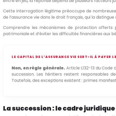
entre en jeu, la réponse dépend de plusieurs facteurs jur
Cette interrogation légitime préoccupe de nombreuses f
de l’assurance vie dans le droit français, qui la disting
Comprendre les mécanismes de protection offerts par 
patrimoniale et d’éviter les difficultés financières aux bé
LE CAPITAL DE L’ASSURANCE VIE SERT-IL À PAYER L
Non, en règle générale.
Article L132-13 du Code 
succession. Les héritiers restent responsables de
Toutefois, des exceptions existent : primes manife
La succession : le cadre juridiqu