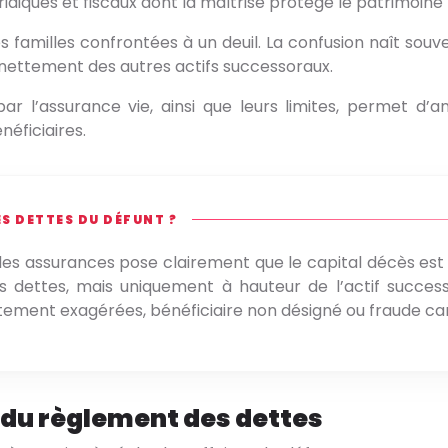
idiques et fiscaux dont la maîtrise protège le patrimoine f
amilles confrontées à un deuil. La confusion naît souve
ue nettement des autres actifs successoraux.
l’assurance vie, ainsi que leurs limites, permet d’an
néficiaires.
ES DETTES DU DÉFUNT ?
des assurances pose clairement que le capital décès est 
s dettes, mais uniquement à hauteur de l’actif success
stement exagérées, bénéficiaire non désigné ou fraude ca
e du règlement des dettes