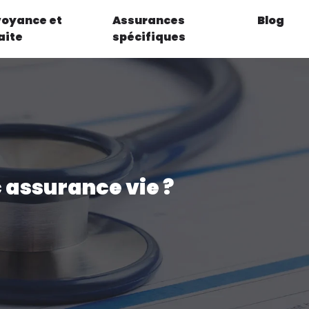
voyance et
Assurances
Blog
aite
spécifiques
 assurance vie ?