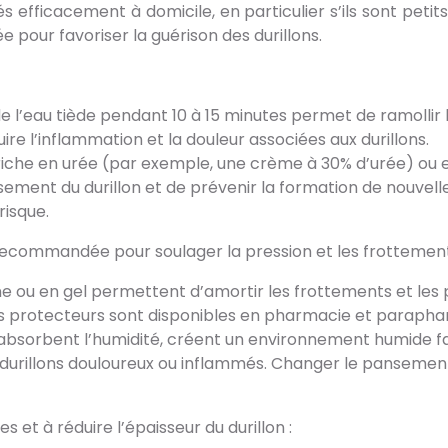
 efficacement à domicile, en particulier s’ils sont petit
e pour favoriser la guérison des durillons.
e l’eau tiède pendant 10 à 15 minutes permet de ramollir l
re l’inflammation et la douleur associées aux durillons.
riche en urée (par exemple, une crème à 30% d’urée) ou en
ement du durillon et de prévenir la formation de nouvelles 
risque.
 recommandée pour soulager la pression et les frottements 
ne ou en gel permettent d’amortir les frottements et les pre
Ces protecteurs sont disponibles en pharmacie et parapha
sorbent l’humidité, créent un environnement humide favor
durillons douloureux ou inflammés. Changer le pansement to
et à réduire l’épaisseur du durillon :