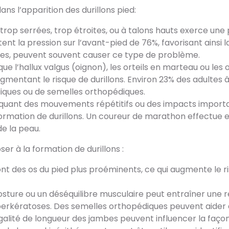
s l’apparition des durillons pied:
rop serrées, trop étroites, ou à talons hauts exerce une 
t la pression sur l’avant-pied de 76%, favorisant ainsi 
es, peuvent souvent causer ce type de problème.
 l’hallux valgus (oignon), les orteils en marteau ou les or
ugmentant le risque de durillons. Environ 23% des adultes
diques ou de semelles orthopédiques.
pliquant des mouvements répétitifs ou des impacts import
a formation de durillons. Un coureur de marathon effectu
e la peau.
 à la formation de durillons :
nt des os du pied plus proéminents, ce qui augmente le r
sture ou un déséquilibre musculaire peut entraîner une ré
yperkératoses. Des semelles orthopédiques peuvent aider
alité de longueur des jambes peuvent influencer la façon d