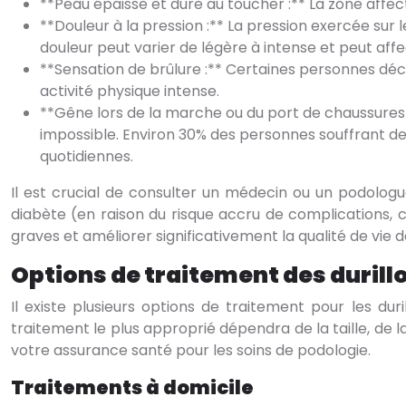
**Peau épaisse et dure au toucher :** La zone affect
**Douleur à la pression :** La pression exercée sur 
douleur peut varier de légère à intense et peut affec
**Sensation de brûlure :** Certaines personnes déc
activité physique intense.
**Gêne lors de la marche ou du port de chaussures :*
impossible. Environ 30% des personnes souffrant de
quotidiennes.
Il est crucial de consulter un médecin ou un podologue
diabète (en raison du risque accru de complications, 
graves et améliorer significativement la qualité de vie 
Options de traitement des durill
Il existe plusieurs options de traitement pour les dur
traitement le plus approprié dépendra de la taille, de l
votre assurance santé pour les soins de podologie.
Traitements à domicile