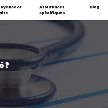
voyance et
Assurances
Blog
aite
spécifiques
é ?