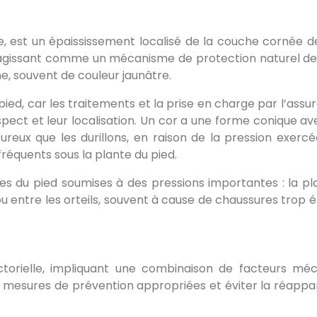
 est un épaississement localisé de la couche cornée de l
 agissant comme un mécanisme de protection naturel de
he, souvent de couleur jaunâtre.
pied, car les traitements et la prise en charge par l’assur
spect et leur localisation. Un cor a une forme conique av
oureux que les durillons, en raison de la pression exerc
 fréquents sous la plante du pied.
s du pied soumises à des pressions importantes : la plan
s ou entre les orteils, souvent à cause de chaussures trop ét
ctorielle, impliquant une combinaison de facteurs méca
s mesures de prévention appropriées et éviter la réappar