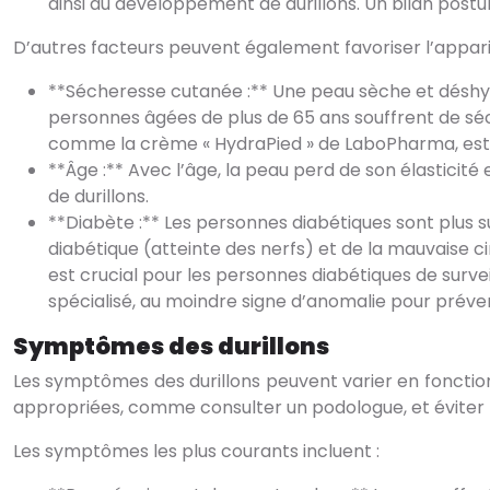
ainsi au développement de durillons. Un bilan postu
D’autres facteurs peuvent également favoriser l’appariti
**Sécheresse cutanée :** Une peau sèche et déshydr
personnes âgées de plus de 65 ans souffrent de séch
comme la crème « HydraPied » de LaboPharma, e
**Âge :** Avec l’âge, la peau perd de son élasticité
de durillons.
**Diabète :** Les personnes diabétiques sont plus 
diabétique (atteinte des nerfs) et de la mauvaise ci
est crucial pour les personnes diabétiques de surv
spécialisé, au moindre signe d’anomalie pour préven
Symptômes des durillons
Les symptômes des durillons peuvent varier en fonction d
appropriées, comme consulter un podologue, et éviter le
Les symptômes les plus courants incluent :