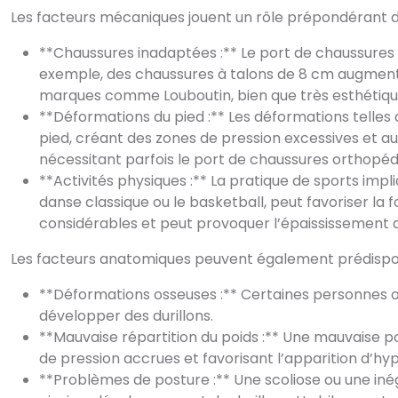
Les facteurs mécaniques jouent un rôle prépondérant dan
**Chaussures inadaptées :** Le port de chaussures t
exemple, des chaussures à talons de 8 cm augmenten
marques comme Louboutin, bien que très esthétiqu
**Déformations du pied :** Les déformations telles que
pied, créant des zones de pression excessives et a
nécessitant parfois le port de chaussures orthopé
**Activités physiques :** La pratique de sports im
danse classique ou le basketball, peut favoriser l
considérables et peut provoquer l’épaississement d
Les facteurs anatomiques peuvent également prédisposer
**Déformations osseuses :** Certaines personnes o
développer des durillons.
**Mauvaise répartition du poids :** Une mauvaise po
de pression accrues et favorisant l’apparition d’h
**Problèmes de posture :** Une scoliose ou une inég