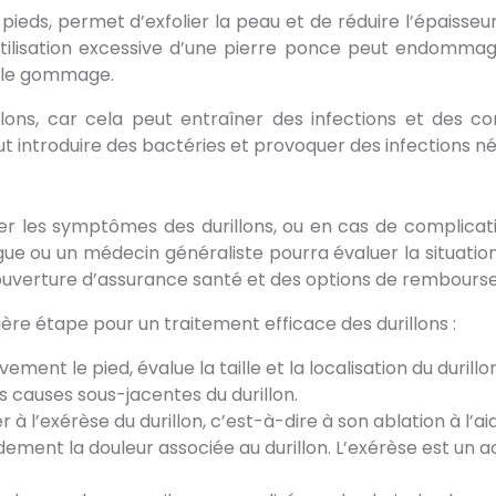
pieds, permet d’exfolier la peau et de réduire l’épaisseur 
 utilisation excessive d’une pierre ponce peut endommage
s le gommage.
llons, car cela peut entraîner des infections et des c
peut introduire des bactéries et provoquer des infections 
ger les symptômes des durillons, ou en cas de complicati
 ou un médecin généraliste pourra évaluer la situation,
couverture d’assurance santé et des options de rembours
re étape pour un traitement efficace des durillons :
ement le pied, évalue la taille et la localisation du duri
s causes sous-jacentes du durillon.
à l’exérèse du durillon, c’est-à-dire à son ablation à l’ai
ent la douleur associée au durillon. L’exérèse est un act