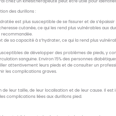
ral chez un kinésithérapeute peut être utile pour identifi
on des durillons :
atée est plus susceptible de se fissurer et de s’épaissir
eresse cutanée, ce qui les rend plus vulnérables aux duril
st recommandée.
 et de sa capacité à s’hydrater, ce qui la rend plus vulnér
susceptibles de développer des problèmes de pieds, y comp
rculation sanguine. Environ 15% des personnes diabétiques
eiller attentivement leurs pieds et de consulter un prof
ir les complications graves.
e leur taille, de leur localisation et de leur cause. Il 
s complications liées aux durillons pied.