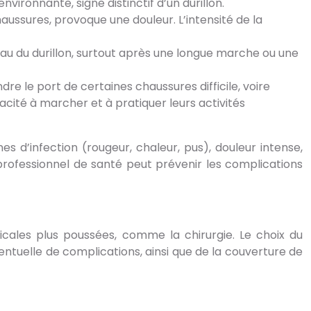
vironnante, signe distinctif d’un durillon.
haussures, provoque une douleur. L’intensité de la
au du durillon, surtout après une longue marche ou une
re le port de certaines chaussures difficile, voire
cité à marcher et à pratiquer leurs activités
s d’infection (rougeur, chaleur, pus), douleur intense,
professionnel de santé peut prévenir les complications
édicales plus poussées, comme la chirurgie. Le choix du
ventuelle de complications, ainsi que de la couverture de