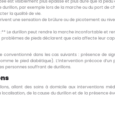
ée est visiblement plus épaisse et plus dure que la peau en
le durillon, par exemple lors de la marche ou du port de c
ter la qualité de vie.
rivent une sensation de brûlure ou de picotement au nive
* Le durillon peut rendre la marche inconfortable et rend
 problèmes de pieds déclarent que cela affecte leur capa
 conventionné dans les cas suivants : présence de signe
comme le pied diabétique). L’intervention précoce d’un 
des personnes souffrant de durillons.
ons
illons, allant des soins à domicile aux interventions m
a localisation, de la cause du durillon et de la présence é